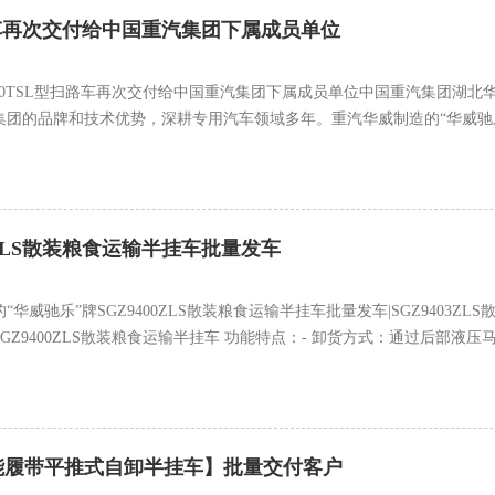
扫路车再次交付给中国重汽集团下属成员单位
120TSL型扫路车再次交付给中国重汽集团下属成员单位中国重汽集团湖
团的品牌和技术优势，深耕专用汽车领域多年。重汽华威制造的“华威驰乐”牌S
0ZLS散装粮食运输半挂车批量发车
华威驰乐”牌SGZ9400ZLS散装粮食运输半挂车批量发车|SGZ9403
Z9400ZLS散装粮食运输半挂车 功能特点：- 卸货方式：通过后部液压
能履带平推式自卸半挂车】批量交付客户