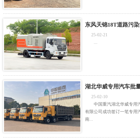
东风天锦18T道路污
25-02-21
...
湖北华威专用汽车批
25-02-10
中国重汽湖北华威专用
有限公司成功签订一笔专用
南...