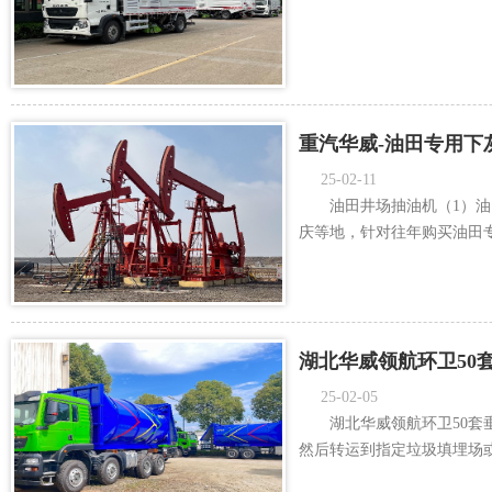
重汽华威-油田专用下
25-02-11
油田井场抽油机（1）油
庆等地，针对往年购买油田专
湖北华威领航环卫50
25-02-05
湖北华威领航环卫50
然后转运到指定垃圾填埋场或者