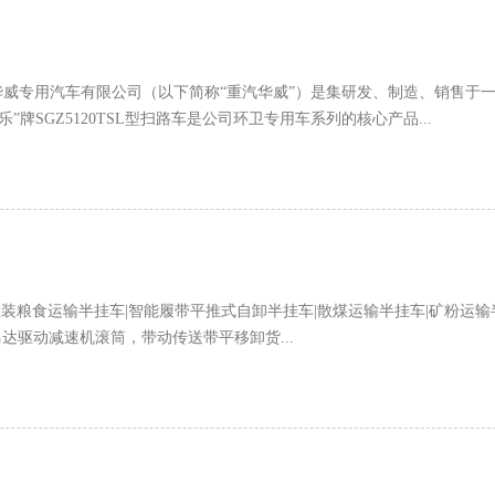
北华威专用汽车有限公司（以下简称“重汽华威”）是集研发、制造、销售于
GZ5120TSL型扫路车是公司环卫专用车系列的核心产品...
ZLS散装粮食运输半挂车|智能履带平推式自卸半挂车|散煤运输半挂车|矿粉运输
马达驱动减速机滚筒，带动传送带平移卸货...