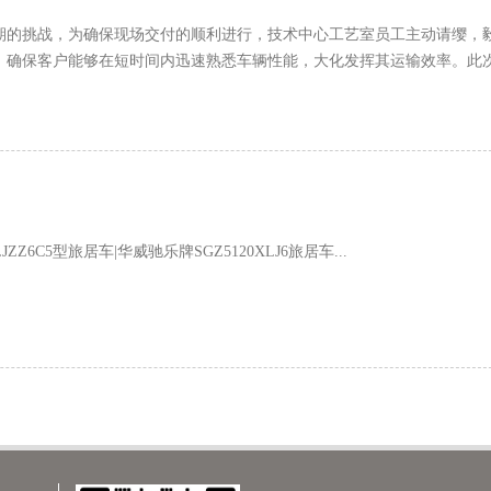
期的挑战，为确保现场交付的顺利进行，技术中心工艺室员工主动请缨，
，确保客户能够在短时间内迅速熟悉车辆性能，大化发挥其运输效率。此
C5型旅居车|华威驰乐牌SGZ5120XLJ6旅居车...