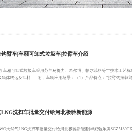
钩臂车|车厢可卸式垃圾车|拉臂车介绍
的 车厢可卸式垃圾车采用芬兰马提力、希尔博、帕尔菲格等**技术工艺
体转运及卸料......附，车辆应用场景：（1）产品特点：*拉臂钩拉载能力
LNG洗扫车批量交付给河北极驰新能源
天然气LNG洗扫车批量交付给河北极驰新能源|华威驰乐牌SGZ5189TXSZZ6T