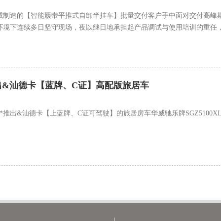
威制造的【智能履带平推式自卸半挂车】批量交付客户手中面对交付高峰
温环境下连续多日坚守现场，夜以继日地承担起产品调试与使用培训的重任
出&汕德卡【蓝牌、C证】高配版旅居车
出&汕德卡【上蓝牌、C证可驾驶】的旅居房车华威驰乐牌SGZ5100XLJZZ6