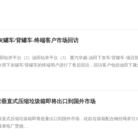
灰罐车/背罐车-终端客户市场回访
田钻井平台（2）油田钻井平台（3） 重汽华威-油田下灰车/背罐车-项
用下灰罐车/背罐车的终端用户进行了售后回访，回访客户包括油田下属分
套垂直式压缩垃圾箱即将出口到国外市场
套垂直式压缩垃圾箱即将批量出口到国外市场，此款垃圾箱配合钢丝绳牵引
电厂焚烧;...