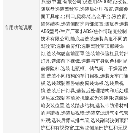
系统(中国)有限公司;仅选用4500轴距改装,
随底盘选装驾驶室,选装后处理布置,选装侧
面工具箱,出料口,爬梯,铝合金平台,液位窗,
罐体结构.选装侧防护内部装置;随底盘选装
专用功能说明
ABS型号/生产厂家:J ABS/焦作博瑞克控制
技术有限公司;随底盘选装选装高度不同的
驾驶室;选装前雾灯;选装驾驶室顶部装饰
灯;选装驾驶室前面罩;选装前保险杠及前部
灯具,选装前下视镜,选装与车身颜色相同的
前保险杠,选装电瓶框、储气筒、干燥器位
置,选装不同结构的车门裙板,选装无车门裙
板,选装驾驶室卧铺侧窗装饰板.选装后视
镜;选装后部灯具,选装后处理结构和后处理
隔热罩;驾驶室前脸扰流罩为选装件;选装油
箱安装位置,选装踏步结构,选装带防滑材料
的脚踏板,选装后视镜;选装空滤进气引气管
外观;选装后背式排气管,选装副驾驶侧顶部
护栏和有视粪窗,主驾驶侧顶部护栏和无视