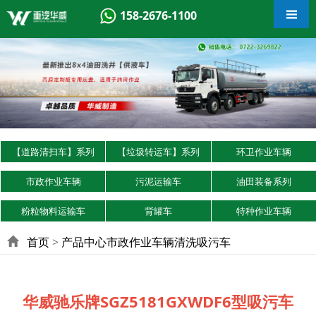
158-2676-1100
【道路清扫车】系列
【垃圾转运车】系列
环卫作业车辆
市政作业车辆
污泥运输车
油田装备系列
粉粒物料运输车
背罐车
特种作业车辆
首页
>
产品中心
市政作业车辆
清洗吸污车
华威驰乐牌SGZ5181GXWDF6型吸污车