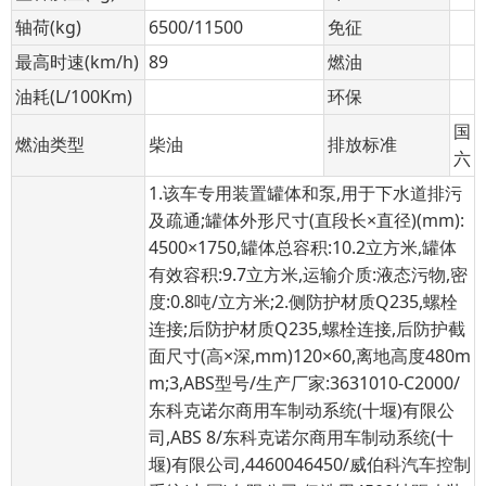
轴荷(kg)
6500/11500
免征
最高时速(km/h)
89
燃油
油耗(L/100Km)
环保
国
燃油类型
柴油
排放标准
六
1.该车专用装置罐体和泵,用于下水道排污
及疏通;罐体外形尺寸(直段长×直径)(mm):
4500×1750,罐体总容积:10.2立方米,罐体
有效容积:9.7立方米,运输介质:液态污物,密
度:0.8吨/立方米;2.侧防护材质Q235,螺栓
连接;后防护材质Q235,螺栓连接,后防护截
面尺寸(高×深,mm)120×60,离地高度480m
m;3,ABS型号/生产厂家:3631010-C2000/
东科克诺尔商用车制动系统(十堰)有限公
司,ABS 8/东科克诺尔商用车制动系统(十
堰)有限公司,4460046450/威伯科汽车控制