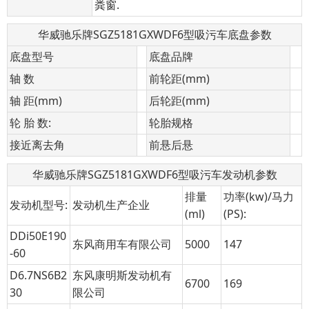
粪窗.
华威驰乐牌SGZ5181GXWDF6型吸污车底盘参数
底盘型号
底盘品牌
轴 数
前轮距(mm)
轴 距(mm)
后轮距(mm)
轮 胎 数:
轮胎规格
接近离去角
前悬后悬
华威驰乐牌SGZ5181GXWDF6型吸污车发动机参数
排量
功率(kw)/马力
发动机型号:
发动机生产企业
(ml)
(PS):
DDi50E190
东风商用车有限公司
5000
147
-60
D6.7NS6B2
东风康明斯发动机有
6700
169
30
限公司