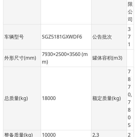
限
公
司
3
车辆型号
SGZ5181GXWDF6
公告批次
7
1
7930×2500×3560 (m
外形尺寸(mm)
罐体容积(m3)
m)
7
8
7
0,
总质量(kg)
18000
额定质量(kg)
7
8
0
5
整备质量(kg)
10000
2,3
2