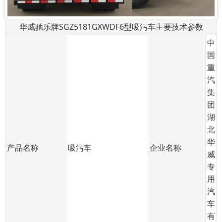
华威驰乐牌SGZ5181GXWDF6型吸污车主要技术参数
中
国
重
汽
集
团
湖
北
华
产品名称
吸污车
企业名称
威
专
用
汽
车
有