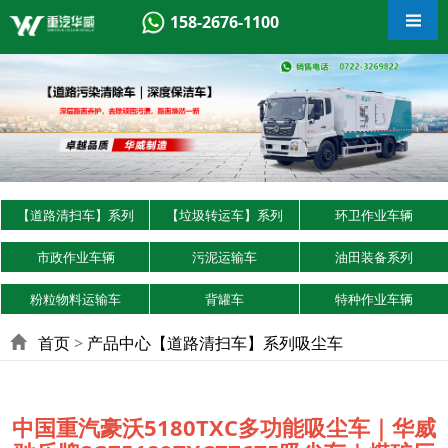
158-2676-1100
【道路清扫车】系列
【垃圾转运车】系列
环卫作业车辆
市政作业车辆
污泥运输车
油田装备系列
粉粒物料运输车
背罐车
特种作业车辆
首页
>
产品中心
【道路清扫车】系列
吸尘车
中国重汽豪沃5180TXC多功能吸尘车｜华威