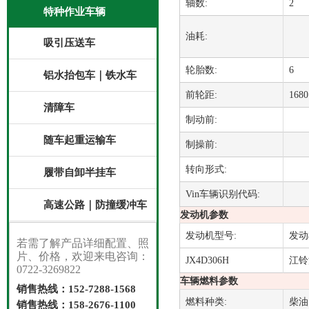
轴数:
2
特种作业车辆
油耗:
吸引压送车
轮胎数:
6
铝水抬包车｜铁水车
前轮距:
1680
清障车
制动前:
随车起重运输车
制操前:
转向形式:
履带自卸半挂车
Vin车辆识别代码:
高速公路｜防撞缓冲车
发动机参数
发动机型号:
发动
若需了解产品详细配置、照
片、价格，欢迎来电咨询：
JX4D306H
江铃
0722-3269822
车辆燃料参数
销售热线：152-7288-1568
燃料种类:
柴油
销售热线：158-2676-1100