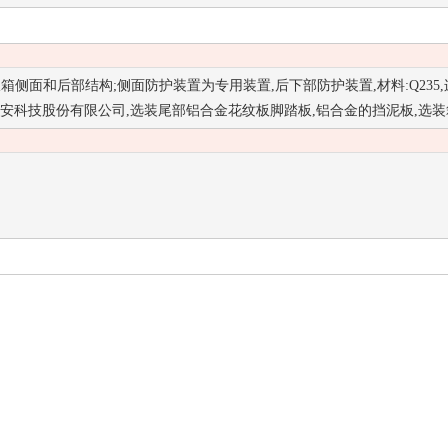
面和后部结构;侧面防护装置为专用装置,后下部防护装置,材料:Q235,
产厂家: 浙江万安科技股份有限公司,选装尾部铝合金花纹板脚踏板,铝合金的挡泥板,选