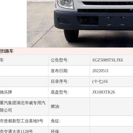
6型扫路车
车
公告型号:
SGZ5089TSLJX6
发布日期:
20220511
目录序号:
(十七)16
驰乐牌
底盘型号:
JX1083TK26
重汽集团湖北华威专用汽
燃油:
限公司
市曾都新型工业基地9号
免征:
市交通大道1128号
环保: