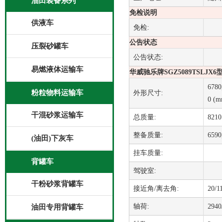
油田装备系列
免检说明
供液车
免检:
公告状态
压裂砂罐车
公告状态:
易燃液体运输车
华威驰乐牌SGZ5089TSLJ
6780
粉粒物料运输车
外形尺寸:
0 (m
干混砂浆运输车
总质量:
8210
整备质量:
6590
(油田)下灰车
挂车质量:
背罐车
驾驶室:
干粉砂浆背罐车
接近角/离去角:
20/1
轴荷:
2940
油田专用背罐车