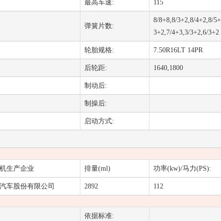
最高车速:
115
8/8+8,8/3+2,8/4+2,8/5+
弹簧片数:
3+2,7/4+3,3/3+2,6/3+2
轮胎规格:
7.50R16LT 14PR
后轮距:
1640,1800
制动后:
制操后:
启动方式:
机生产企业
排量(ml)
功率(kw)/马力(PS):
汽车股份有限公司
2892
112
依据标准: