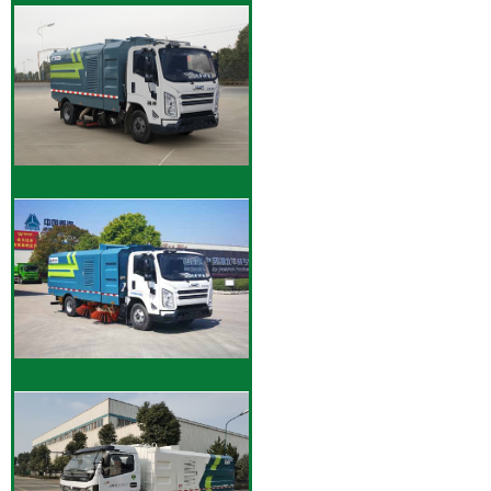
华威驰乐牌SGZ5189TXCDF6型
深度吸尘车|道路污染清除车|扫
路车|清扫车
华威驰乐牌SGZ5089TXCJX6型
吸尘车
华威驰乐牌SGZ5089TSLJX6型
扫路车