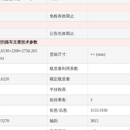
免检有效期止:
公告生效期止:
X6型扫路车主要技术参数
,6530×2200×2750,265
货箱尺寸:
×× (mm)
m)
载质量利用系数:
,6220
额定载质量:
半挂鞍座:
前排乘客:
3
1
前悬/后悬:
1155/1930
/5270
轴距:
3815