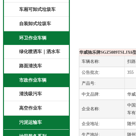
车厢可卸式垃圾车
自装卸式垃圾车
环卫作业车辆
绿化喷洒车｜洒水车
华威驰乐牌SGZ5089TSLJX
车辆名称:
扫路
路面清洗车
公告批次:
355
市政作业车辆
产品号:
清洗吸污车
中文品牌:
华威
中国
高空作业车
企业名称:
车有
污泥运输车
企业地址:
随州
生产地址:
随州