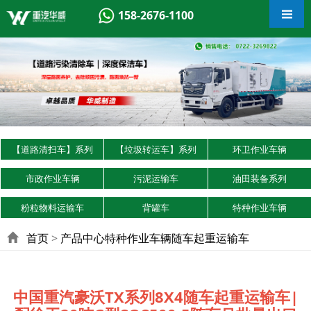
158-2676-1100
【道路清扫车】系列
【垃圾转运车】系列
环卫作业车辆
市政作业车辆
污泥运输车
油田装备系列
粉粒物料运输车
背罐车
特种作业车辆
首页
>
产品中心
特种作业车辆
随车起重运输车
中国重汽豪沃TX系列8X4随车起重运输车|