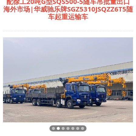
配徐工20吨G型SQS500-5随车吊批量出口
海外市场|华威驰乐牌SGZ5310JSQZZ6T5随
车起重运输车