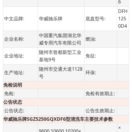
6
DFH
中文品牌:
华威驰乐牌
底盘型号:
125
0D4
中国重汽集团湖北华
企业名称:
燃油:
威专用汽车有限公司
随州市曾都新型工业
企业地址:
免征:
基地9号
随州市交通大道1128
生产地址:
环保:
号
免检说明
免检:
免检有效期止:
公告状态
公告状态:
公告生效期止:
华威驰乐牌SGZ5250GQXDF6型清洗车主要技术参数
×
9600,10600,10200×