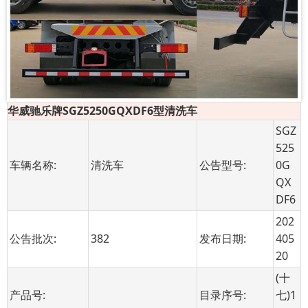
华威驰乐牌SGZ5250GQXDF6型清洗车
SGZ
525
车辆名称:
清洗车
公告型号:
0G
QX
DF6
202
公告批次:
382
发布日期:
405
20
(十
产品号:
目录序号:
七)1