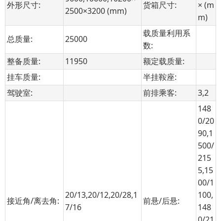
外形尺寸:
货箱尺寸:
× (m
2500×3200 (mm)
m)
载质量利用系
总质量:
25000
数:
整备质量:
11950
额定载质量:
挂车质量:
半挂鞍座:
驾驶室:
前排乘客:
3,2
148
0/20
90,1
500/
215
5,15
00/1
20/13,20/12,20/28,1
100,
接近角/离去角:
前悬/后悬:
7/16
148
0/21