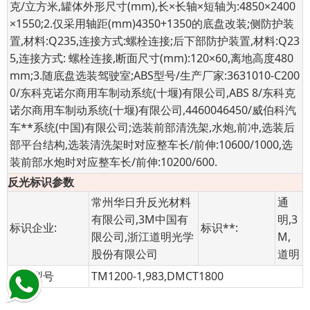
克/立方米,罐体外形尺寸(mm),长×长轴×短轴为:4850×2400
×1550;2.仅采用轴距(mm)4350+1350的底盘改装;侧防护装
置,材料:Q235,连接方式:螺栓连接;后下部防护装置,材料:Q23
5,连接方式: 螺栓连接,断面尺寸(mm):120×60,离地高度480
mm;3.随底盘选装驾驶室;ABS型号/生产厂家:3631010-C200
0/东科克诺尔商用车制动系统(十堰)有限公司,ABS 8/东科克
诺尔商用车制动系统(十堰)有限公司,4460046450/威伯科汽
车**系统(中国)有限公司;选装前部清洗架,水炮,前冲,选装后
部平台结构,选装清洗架时对应整车长/前伸:10600/1000,选
装前部水炮时对应整车长/前伸:10200/600.
反光标识参数
常州华日升反光材料
通
有限公司,3M中国有
明,3
标识企业:
标识**:
限公司,浙江道明光学
M,
股份有限公司
道明
标识型号
TM1200-1,983,DMCT1800